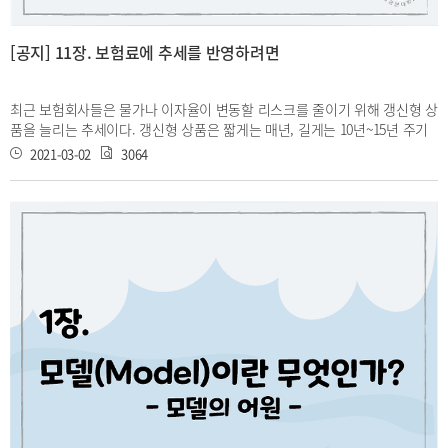
[공지] 11장. 보험료에 추세를 반영하려면
최근 보험회사들은 물가나 이자율이 변동할 리스크를 줄이기 위해 갱신형 상
품을 늘리는 추세이다. 갱신형 상품은 짧게는 매년, 길게는 10년~15년 주기
로 보험료를 갱신하는데, 이때 보험료는 어떤 근거로 바뀌게 될까? 암 최초
2021-03-02
3064
진단시 보험금을 주는 보험상품을 생각해보자. 보험회사는 3년전, 그 당시의
정보를 통해 암진단율을 예측하여 보험료를 정했다. 과연 그 회사는 현재의
보험료를 정할 때 여전히 3년 전의 암진단율을 사용해도 괜찮을까? 기존의
암진단율은 최근 3년의 데이터를 포함하지 않기 떄문에 보험회사는 최신화
의 필요성을 느낄 것이다. 그렇다면 최근 3년간의 데이터로만 산출한 암진단
율을 사용하는 것은 괜찮을까? 이는 3년 전보다 더 오래된 과거의 데이터를
전혀 고려하지 않는다. 실제 암진단율 예측에는 과거의 암진단율과 최신 데
이터로 구한 암진단율의 가중평균을 사용하고, 이를 참고하여 보험료를 수정
하는 것이다. 이번 시간에는 과거의 위험률과 경험 위험률에 대한 가중치인
신뢰도에 대해 배울것이다. 신뢰도를 구하는 대표적인 방법으로는 Partial
Credibility, Greatest Accuracy Credibility, 그리고 Buhlmann Credibility
가 있다.