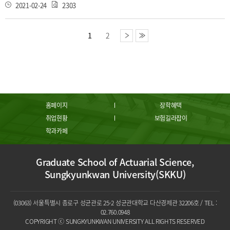
터 기법이 구현 가능한 시대가 도래했다. 따라서 보험사는 회귀분석으로는
2021-02-24
2303
설명할 수 없는 현상들을 데이터마이닝(Datamining) 과 같은 방법을 통해
분석할 수 있게 됐다. 그러나 모든 통계분석을 데이터마이닝 기법으로 처리
하기엔 법적 요인, 사회적 인식과 같은 한계에 부딪힐 수 있다. 이 때는 경험
1
2
분포를 통해서 데이터를 분석하는 것이 최선의 방법일 것이다. 경험분포
(Empirical Distribution)는 데이터를 분석하는 가장 기본적인 형태로, 가지
고 있는 데이터에 동등한 가중치를 부여하여 단순한 분포로 나타낸다. 이번
장에서는 Data의 어원, 보험사가 다루는 Data의 대략적인 형태, 그리고 경
험 분포를 설명하도록 하겠다.
홈페이지
장학혜택
취업현황
보험길라잡이
학과카페
Graduate School of Actuarial Science,
Sungkyunkwan University(SKKU)
(03063) 서울특별시 종로구 성균관로 25-2 성균관대학교 다산경제관 32206호 / TEL :
02.760.0948
COPYRIGHT ⓒ SUNGKYUNKWAN UNIVERSITY ALL RIGHTS RESERVED