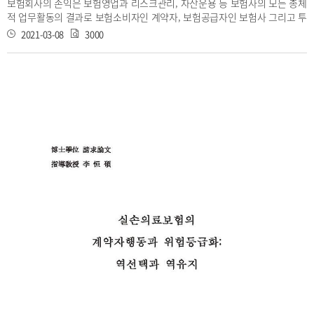
보험회사의 손익은 보험영업과 리스크관리, 자산운용 등 보험사의 모든 총체
적 업무활동의 결과로 보험소비자인 계약자, 보험공급자인 보험사 그리고 투
자자인 주 주 모두에게 큰 영향을 미친다. 본 논문은 보험사의 손익을 보험영
2021-03-08
3000
업과 투자영업에 내재되어 있는 리스크를 효과적으로 관리함으로써 나타나
게 되는 반대급부로 인식 하여 보험료의 결정, 보험부채의 평가 그리고 보험
상품 구성에 따른 리스크관리 등 보험영업과 관련한 다양한 측면에서의 리스
크 관리를 고찰하는 것에 목적이 있다. 이에는 보험사 투자수익의 배분 문제
를 통해 리스크 부담에 대한 보험사의 적정 수 익을 살펴보는 것 역시 포함된
다. 이를 위해 본 논문에서는 단기수출보험의 보험가 입금액 대비 보험금 지
급비율 추정, 보험부채의 평가에 미치는 장수리스크의 영향, 단기수출보험의
최적 포트폴리오 구성, 그리고 손해보험사 투자수익의 종목별 배분 을 각 사
례로 살펴본다. 보험료는 보험자에게 적정한 수익을 제공하는 한편 경쟁에서
생존할 수 있도록 합리적이고 적절한 방법에 의해 결정될 필요가 있다. 본 논
문에서는 단기수출보험 을 사례로 보험가입금액 대비 보험금 지급비율을 산
출하도록 한다. 본 논문에서는 일반화선형모형을 이용, 사고빈도와 사고심도
를 각각 음이항분포와 로그노말분포로 적합한 후 지급비율을 산출한다. 지급
비율은 보험요율 자체는 아니지만 여기에 안 전할증을 감안하여 보험요율을
결정한다는 측면에서 보험료 결정의 핵심 요소라 할 수 있다. 보험부채인 책
임준비금의 변화는 보험사의 당기 손익에 직접 반영된다. 그러므 로 어떠한
계리적 가정에 기반하여 책임준비금을 계산하는지에 따라 보험사의 부 채,
따라서 손익이 크게 변동할 수 있다. 본 논문에서는 이에 대한 사례로 사망률
의 감소가 책임준비금의 평가에 미치는 영향을 살펴본다. 이를 위해 Lee-
Carter 모형 을 사용하여 사망률 개선을 반영한 미래 사망률을 추정하고 이