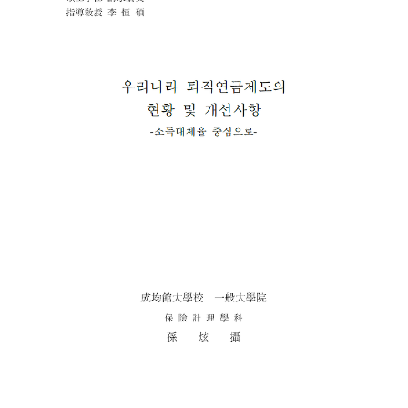
Barrier Option, Sensitivity Analysis 논문 저자: 김은채 (現 조지아 주립대
박사과정) 지도 교수: 이항석