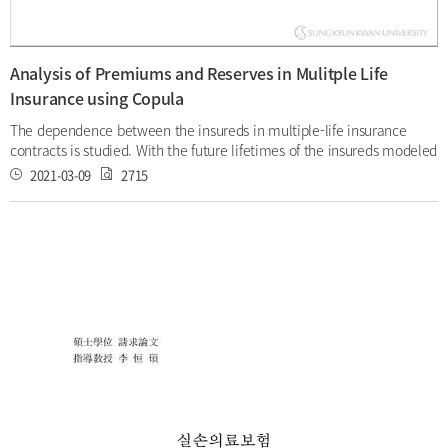
Analysis of Premiums and Reserves in Mulitple Life
Insurance using Copula
The dependence between the insureds in multiple-life insurance
contracts is studied. With the future lifetimes of the insureds modeled
as correlated random variables, both premium and reserve are
2021-03-09
2715
different from those under independence. In this paper, Gaussian
copula is used to impose the dependence between the insureds with
Gompertz marginals. At various dependence levels we analyze the
change of the premiums and reserves of standard multiple-life
insurance contracts. We find that, for some contracts, the insurance
quantities based on the assumption of dependent lifetimes are quite
different from those under independence as its correlation increase,
which elucidate the importance of dependence model in multiple-
life contingencies in both theory and practice. KEYWORDS: Gaussian
copula, reserves analysis, multiple life insurance, joint life survival
function. 논문 저자: 이삭 (現 IOWA 박사과정) 지도 교수: 이항석