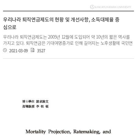
우리나라 퇴직연금제도의 현황 및 개선사항, 소득대체율 중
심으로
우리나라 퇴직연금제도는 2005년 12월에 도입되어 약 10년의 짧은 역사를
가지고 있다. 퇴직연금은 기대여명증가로 인해 길어지는 노후생활에 국민연
금과 더불어 역할이 커지고 있다. 이러한 퇴직연금제도의 개선사항을 알아보
2021-03-09
3527
기 전에 다양한 시나리오 분석을 통해 퇴직연금의 소득대체율을 산출하였다.
분석 결과 20년 가입기준으로 수급기간 5년 확정연금의 경우 37.4% (생애평
균소득)과 47.8%(최종소득)으로 가장 높은 소득대체율을 나타내고 있으며,
24년 확정연금이 10.9%(생애평균소득)과 14.0%(최종소득)으로 가장 낮은
소득대체율을 보이고 있다. 가입기간, 운용수익률, 임금상승률은 퇴직연금의
소득대체율의 변화에 상당한 영향을 미치는 것으로 나타났다. 본 연구는 우
리나라 퇴직연금제도에 대해 살펴보고 퇴직연금의 소득대체율을 통해 개선
사항을 제시하고자 한다. 논문 저자: 손현섭 (現 국민연금 연구원) 지도 교수:
이항석