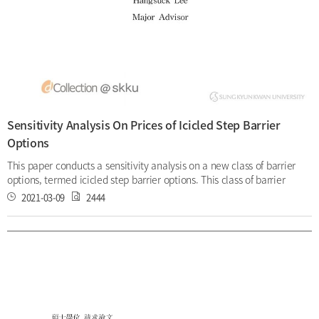
Sensitivity Analysis On Prices of Icicled Step Barrier
Options
This paper conducts a sensitivity analysis on a new class of barrier
options, termed icicled step barrier options. This class of barrier
option, introduced by Lee, Ko, and Song (2018), has embedded
2021-03-09
2444
barriers whose levels are piecewise constant functions of time and
vertical branches attached to the horizontal barriers, referred to as
icicles. The icicled barrier options can be utilized in security-linked
products with knock-in or knock-out payoff structure. By comparing
the prices under different parameter values, calculated by the
explicit formulas previously derived in Lee et al (2018), we aim to
discover the sensitivity of the icicled barrier option price to each
parameter. Keywords: Barrier Option, Step Barrier Option, Icicled