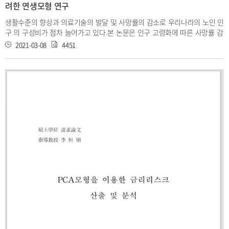
려한 연생모형 연구
생활수준의 향상과 의료기술의 발달 및 사망률의 감소로 우리나라의 노인 인
구 의 구성비가 점차 늘어가고 있다.본 논문은 인구 고령화에 따른 사망률 감
소 추세 를 반영하여 사망리스크를 헷징하기 위하여 Lee-Carter모형을 이용
2021-03-08
4451
하였다.LC 모 형을 이용하여 추정한 사망률과 보험 실무에서 사용하고 있는
생명표의 사망률을 개인종신연금 및 종신보험,그리고 연생 보험 상품의 보험
수리적 현가를 계산하기 위해 적용하여 그 크기를 비교한다.그리고 리스크
평가 및 보험료 산출에 도움이 되고자 보험수리적 현가에 대한 표준편차를
함께 산출하여 기존의 생명표를 사용하 는 방식과 비교하여 분석하도록 한
다.본 논문을 통하여 현행 보험 실무에서 보험 료를 계산하는 방식 대신 시간
경과에 따른 사망률 감소 추세를 반영하는 방법이 향후 준비금의 시가 평가
와 손익분석 및 보험회사의 리스크 관리에 도움이 될 수 있을 것이라 본다.또
한,이러한 사망률 개선 효과를 보험회사의 보험 리스크를 경 감하기 위하여
부채포트폴리오의 구성 전략을 결정하는 과정에도 이용될 수 있다. 본 논문
에서는 다양한 보험 상품들 중 연생 보험을 주로 이용하도록 한다.이 때 연생
보험의 보험료 및 준비금을 산출하기 위해 연생 모형을 사용하는데,연생 모
형이란 보험계약에서 두 명 또는 그 이상의 피보험자들의 사망 또는 생존의
상태 에 따라 보험금을 지급하는 보험 상품의 보험료 결정 및 리스크 관리를
위한 모형 이다.연생 보험의 한 예로 부부 가입자 중 마지막 사망자가 발생할
때 까지 연금 이 지급되는 주택연금을 살펴본다.현행 주택연금 상품에 있어
서 대출한도 및 월지 급금 산출은 연생 모형이 적용되지 않고 있으며,우리나
라의 경우에는 국민생명표 상의 여자 사망률을 대출 종료 확률로 활용하고