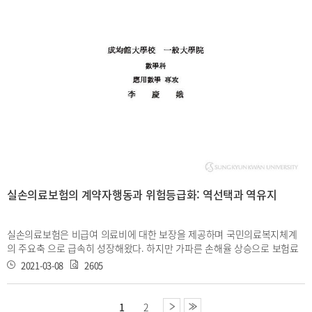
를 바탕으로 종신보 험 및 거치 종신연금의 책임준비금을 계산한다. 기존의
생명표에 기반하여 계산된 책임준비금과의 비교를 통해 사망률의 개선 효과
가 생명보험사의 부채에 미치는 영 향을 확인한다. 리스크관리는 보험사업의
지속적이고 안정적인 유지에 핵심적인 요소로 본 논문 에서는 보험영업과 관
련한 리스크관리의 한 방안으로 보험상품의 구성을 통한 위험 분산을 살펴본
다. 단기수출보험을 사례로 수출기업의 규모, 수출대상지역, 수출업종, 수출
보험의 판매형태에 따라 손익의 변동성을 최소화할 수 있는 수출보험 포트폴
리 오를 구성한다. 마지막으로 보험사의 투자영업익과 관련하여 본 논문에서
는 손해보험사 투자수 익의 보험종목별 배분방안을 살펴본다. 우리나라의 경
우 손해보험사는 일반, 자동 차, 장기손해보험의 3가지 보험종목을 다루고
있으나 투자손익은 보험사 단위로 평 가된다. 따라서 보험종목별 수익 또는
손실을 계산하기 위해서는 전체 투자손익을 보험종목별로 구분해야 한다. 또
한 각 종목별 투자손익은 다시 보험사 자본계정으 로부터 손익과 보험계약으
로부터의 손익으로 구분할 필요가 있다. 본 논문에서는 자산운용과 관련한
실손의료보험의 계약자행동과 위험등급화: 역선택과 역유지
모든 리스크는 보험사가 부담하고 있음을 감안한 투자수익 배분 방안을 고려
한다. 특히 보험금 지급시점과 투자가능기간의 불일치, 즉 유동성 리스 크를
실손의료보험은 비급여 의료비에 대한 보장을 제공하며 국민의료복지체계
감안한 투자수익의 배분에 초점을 맞춘다. 주제어: Lee-Carter모형, 일반화
의 주요축 으로 급속히 성장해왔다. 하지만 가파른 손해율 상승으로 보험료
선형모형, 책임준비금, 보험포트폴리오, 투자손익배분 논문 저자 : 주효찬 박
인상이 지속되며 실 손의료보험의 제도적 지속성에 대한 문제의식 또한 점증
사 (現 사학연금공단) 지도 교수 : 이항석 교수
2021-03-08
2605
되어 왔다. 손해율 상승의 원 인은 비급여 의료비를 보장하는 실손의료보험
의 상품특성상 계약자간 위험수준의 편차 가 커 역선택이 야기되기 때문이
다. 계약자별 위험특성의 편차가 큼에도 계속해서 단 일보험료 체계를 고수
1
2