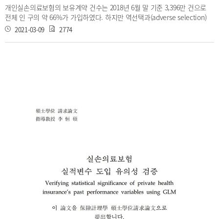
개인실손의료보험의 보유계약 건수는 2018년 6월 말 기준 3,396만 건으로
전체 인 구의 약 66%가 가입하였다. 하지만 역선택과(adverse selection)
도덕적 해이(Moral hazard)로 인해 손해율 역시 120% 이상으로 매우 높은
2021-03-09
2774
수준이다. 이는 보험가입자의 위험특성을 제대로 고려하지 않은 채 사전적
요율변수만을 반영한 단일보험료를 사용 하고 있기 때문이다. 이에 본 연구
에서는 해외 보험사의 할인할증제도를 국내 개인실손의료보험에 적 용하여
실증분석을 진행하였다. 일반화 선형혼합모형(Generalized Linear Mixed
Model, GLMM)을 사용하여 계약자의 비관찰 위험특성의 분포를 확인하였
고, 이를 바 탕으로 장기적인 계약자 포트폴리오와 상대도를 산출할 수 있었
다. 주제어 : 개인실손의료보험 , 할인할증제도 , 일반화 선형혼합모형 , 계약
자 포트폴리오 논문 저자: 이민하 (現 성균관대 박사과정) 지도 교수: 이항석